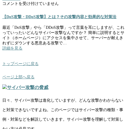
バ
【DoS
コメントを受け付けていません
ー
攻
攻
撃・
【DoS攻撃・DDoS攻撃】とは？その攻撃内容と効果的な対策法
撃！
DDoS
は
攻
最近「DoS攻撃」やら「DDoS攻撃」って言葉を耳にしますが、これ
撃】
っていったいどんなサイバー攻撃なんですか？ 簡単に説明するとサ
と
イト（ホームページ）にアクセスを集中させて、サーバーが耐えき
は？
れずにダウンする悪意ある攻撃で…
そ
詳細を見る
の
攻
撃
トップページに戻る
内
容
と
ページ上部へ戻る
効
果
的
な
日々、サイバー攻撃は進化していますが、どんな攻撃かわからない
対
策
と対策できないですよね。このページではサイバー攻撃の種類・事
法
は
例・対策などを解説していきます。サイバー攻撃を理解して対策し
たい方は必見です。