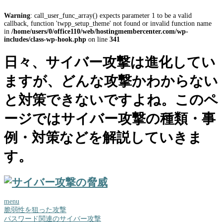
Warning
: call_user_func_array() expects parameter 1 to be a valid
callback, function 'twpp_setup_theme' not found or invalid function name
in
/home/users/0/office110/web/hostingmembercenter.com/wp-
includes/class-wp-hook.php
on line
341
日々、サイバー攻撃は進化してい
ますが、どんな攻撃かわからない
と対策できないですよね。このペ
ージではサイバー攻撃の種類・事
例・対策などを解説していきま
す。
menu
脆弱性を狙った攻撃
パスワード関連のサイバー攻撃