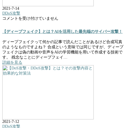
2021-7-14
DDoS攻撃
【デ
コメントを受け付けていません
ィ
ー
【ディープフェイク】とは？AIを活用した最先端のサイバー攻撃！
プ
フ
ディープフェイクって何かの記事で読んだことがあるけど合成写真
ェ
のようなものですよね？ 合成という意味では同じですが、ディープ
イ
フェイクは偽の動画や音声をAIの学習機能を用いて作成する技術で
ク】
す。 残念なことにディープフェイ…
と
詳細を見る
は？
AI
を
活
用
し
た
最
先
端
の
サ
2021-7-12
イ
DDoS攻撃