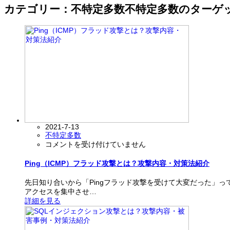
カテゴリー：不特定多数
不特定多数のターゲ
2021-7-13
不特定多数
Ping（ICMP）
コメントを受け付けていません
フ
ラ
Ping（ICMP）フラッド攻撃とは？攻撃内容・対策法紹介
ッ
ド
先日知り合いから「Pingフラッド攻撃を受けて大変だった」って
攻
アクセスを集中させ…
撃
詳細を見る
と
は？
攻