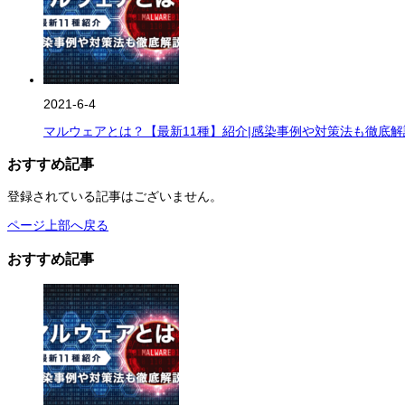
内
容・
被
害
事
例・
対
2021-6-4
策
マルウェアとは？【最新11種】紹介|感染事例や対策法も徹底解
法
紹
おすすめ記事
介
は
登録されている記事はございません。
ページ上部へ戻る
おすすめ記事