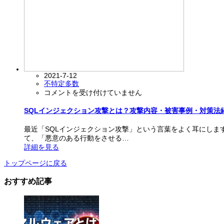
撃
内
容・
対
策
法
紹
介
2021-7-12
は
不特定多数
SQL
コメントを受け付けていません
イ
ン
SQLインジェクション攻撃とは？攻撃内容・被害事例・対策法
ジ
ェ
最近「SQLインジェクション攻撃」という言葉をよく耳にします
ク
て、「悪意のある行動をさせる…
シ
詳細を見る
ョ
ン
トップページに戻る
攻
おすすめ記事
撃
と
は？
攻
撃